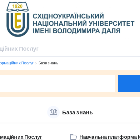
ційних Послуг
ормаційних Послуг
База знань
База знань
маційних Послуг
Навчальна платформа 