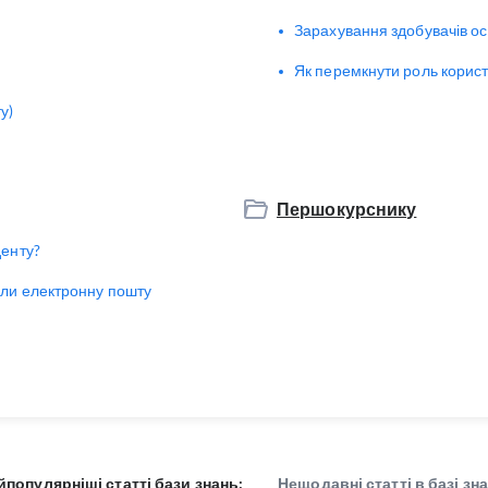
Зарахування здобувачів осв
Як перемкнути роль корис
у)
Першокурснику
денту?
али електронну пошту
йпопулярніші статті бази знань:
Нещодавні статті в базі зна