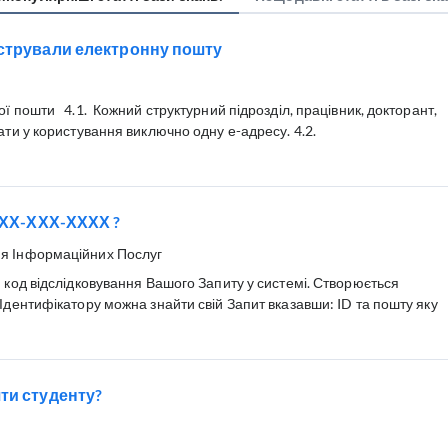
єстрували електронну пошту
ї пошти 4.1. Кожний структурний підрозділ, працівник, докторант,
ати у користування виключно одну е-адресу. 4.2.
 ХХХ-ХХХ-ХХХХ ?
я Інформаційних Послуг
 код відслідковування Вашого Запиту у системі. Створюється
Ідентифікатору можна знайти свій Запит вказавши: ID та пошту яку
ти студенту?