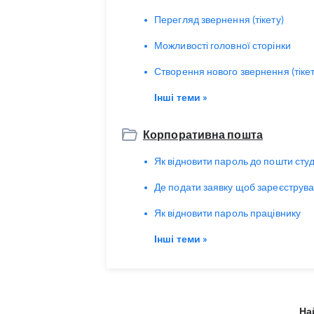
Перегляд звернення (тікету)
Можливості головної сторінки
Створення нового звернення (тікет
Інші теми »
Корпоративна пошта
Як відновити пароль до пошти сту
Де подати заявку щоб зареєструв
Як відновити пароль працівнику
Інші теми »
На